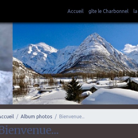
Accueil
gîte le Charbonnel
l
Accueil
Album photos
Bienvenue...
Bienvenue...