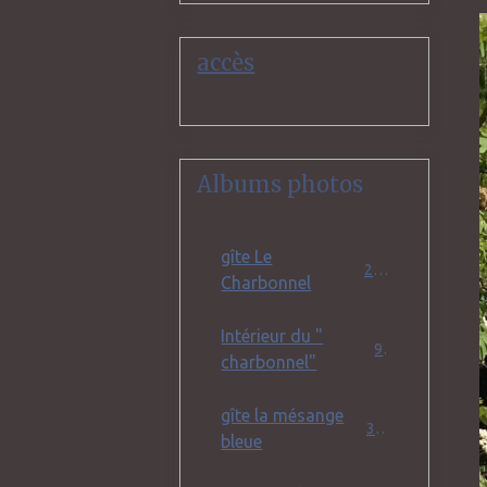
accès
Albums photos
gîte Le
25
Charbonnel
Intérieur du "
9
charbonnel"
gîte la mésange
32
bleue