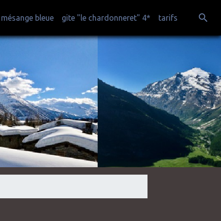
a mésange bleue
gite "le chardonneret" 4*
tarifs