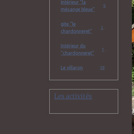
Intérieur "la
9
mésange bleue"
gite "le
22
chardonneret"
Intérieur du
19
"chardonneret"
Le villaron
58
Les activités