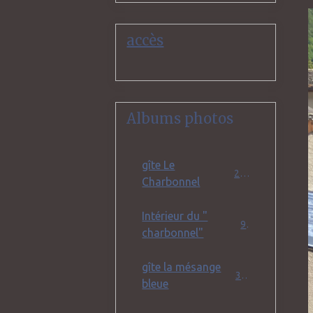
accès
Albums photos
gîte Le
25
Charbonnel
Intérieur du "
9
charbonnel"
gîte la mésange
32
bleue