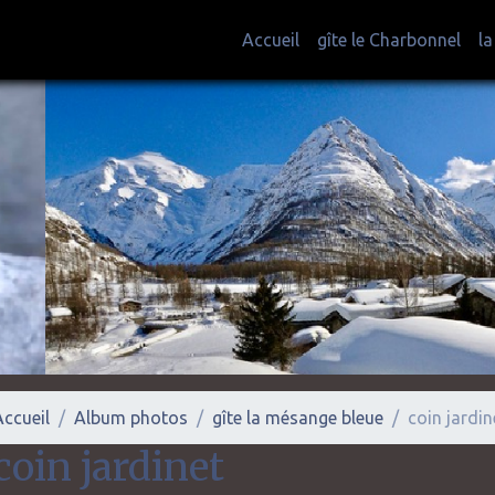
Accueil
gîte le Charbonnel
l
Accueil
Album photos
gîte la mésange bleue
coin jardin
coin jardinet