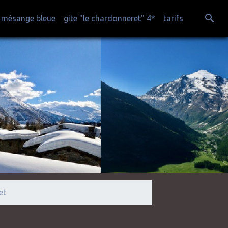
a mésange bleue
gite "le chardonneret" 4*
tarifs
et