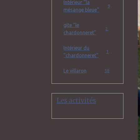
Intérieur "la
9
mésange bleue"
gite "le
22
chardonneret"
Intérieur du
19
"chardonneret"
Le villaron
58
Les activités