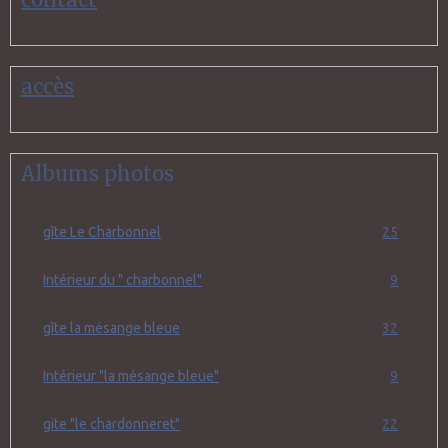
accès
Albums photos
gîte Le Charbonnel
25
Intérieur du " charbonnel"
9
gîte la mésange bleue
32
Intérieur "la mésange bleue"
9
gite "le chardonneret"
22