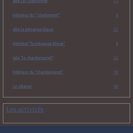
gîte Le Charbonnel
25
Intérieur du " charbonnel"
9
gîte la mésange bleue
32
Intérieur "la mésange bleue"
9
gite "le chardonneret"
22
Intérieur du "chardonneret"
19
Le villaron
58
Les activités