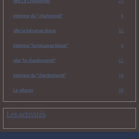
gîte Le Charbonnel
25
Intérieur du " charbonnel"
9
gîte la mésange bleue
32
Intérieur "la mésange bleue"
9
gite "le chardonneret"
22
Intérieur du "chardonneret"
19
Le villaron
58
Les activités